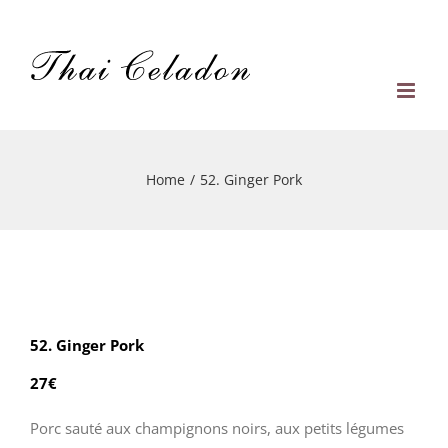
Skip
to
content
Home
/
52. Ginger Pork
52. Ginger Pork
27€
Porc sauté aux champignons noirs, aux petits légumes